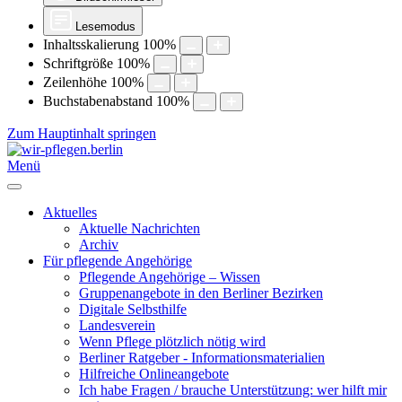
Lesemodus
Inhaltsskalierung
100
%
Schriftgröße
100
%
Zeilenhöhe
100
%
Buchstabenabstand
100
%
Zum Hauptinhalt springen
Menü
Aktuelles
Aktuelle Nachrichten
Archiv
Für pflegende Angehörige
Pflegende Angehörige – Wissen
Gruppenangebote in den Berliner Bezirken
Digitale Selbsthilfe
Landesverein
Wenn Pflege plötzlich nötig wird
Berliner Ratgeber - Informationsmaterialien
Hilfreiche Onlineangebote
Ich habe Fragen / brauche Unterstützung: wer hilft mir