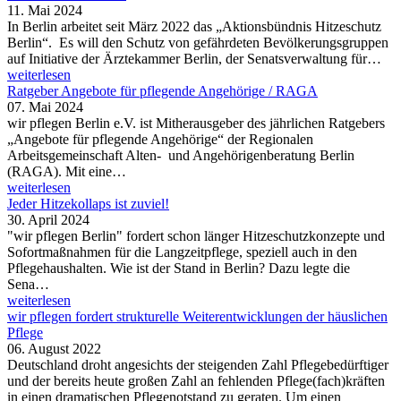
11. Mai 2024
In Berlin arbeitet seit März 2022 das „Aktionsbündnis Hitzeschutz
Berlin“. Es will den Schutz von gefährdeten Bevölkerungsgruppen
auf Initiative der Ärztekammer Berlin, der Senatsverwaltung für…
weiterlesen
Ratgeber Angebote für pflegende Angehörige / RAGA
07. Mai 2024
wir pflegen Berlin e.V. ist Mitherausgeber des jährlichen Ratgebers
„Angebote für pflegende Angehörige“ der Regionalen
Arbeitsgemeinschaft Alten- und Angehörigenberatung Berlin
(RAGA). Mit eine…
weiterlesen
Jeder Hitzekollaps ist zuviel!
30. April 2024
"wir pflegen Berlin" fordert schon länger Hitzeschutzkonzepte und
Sofortmaßnahmen für die Langzeitpflege, speziell auch in den
Pflegehaushalten. Wie ist der Stand in Berlin? Dazu legte die
Sena…
weiterlesen
wir pflegen fordert strukturelle Weiterentwicklungen der häuslichen
Pflege
06. August 2022
Deutschland droht angesichts der steigenden Zahl Pflegebedürftiger
und der bereits heute großen Zahl an fehlenden Pflege(fach)kräften
in einen dramatischen Pflegenotstand zu geraten. Um einen