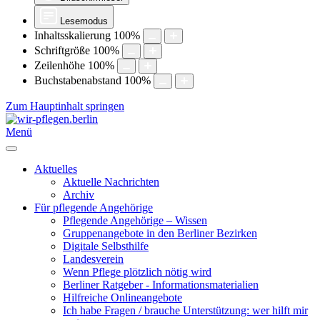
Lesemodus
Inhaltsskalierung
100
%
Schriftgröße
100
%
Zeilenhöhe
100
%
Buchstabenabstand
100
%
Zum Hauptinhalt springen
Menü
Aktuelles
Aktuelle Nachrichten
Archiv
Für pflegende Angehörige
Pflegende Angehörige – Wissen
Gruppenangebote in den Berliner Bezirken
Digitale Selbsthilfe
Landesverein
Wenn Pflege plötzlich nötig wird
Berliner Ratgeber - Informationsmaterialien
Hilfreiche Onlineangebote
Ich habe Fragen / brauche Unterstützung: wer hilft mir