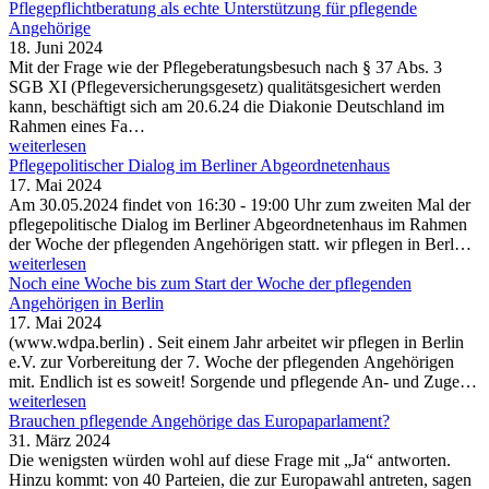
Pflegepflichtberatung als echte Unterstützung für pflegende
Angehörige
18. Juni 2024
Mit der Frage wie der Pflegeberatungsbesuch nach § 37 Abs. 3
SGB XI (Pflegeversicherungsgesetz) qualitätsgesichert werden
kann, beschäftigt sich am 20.6.24 die Diakonie Deutschland im
Rahmen eines Fa…
weiterlesen
Pflegepolitischer Dialog im Berliner Abgeordnetenhaus
17. Mai 2024
Am 30.05.2024 findet von 16:30 - 19:00 Uhr zum zweiten Mal der
pflegepolitische Dialog im Berliner Abgeordnetenhaus im Rahmen
der Woche der pflegenden Angehörigen statt. wir pflegen in Berl…
weiterlesen
Noch eine Woche bis zum Start der Woche der pflegenden
Angehörigen in Berlin
17. Mai 2024
(www.wdpa.berlin) . Seit einem Jahr arbeitet wir pflegen in Berlin
e.V. zur Vorbereitung der 7. Woche der pflegenden Angehörigen
mit. Endlich ist es soweit! Sorgende und pflegende An- und Zuge…
weiterlesen
Brauchen pflegende Angehörige das Europaparlament?
31. März 2024
Die wenigsten würden wohl auf diese Frage mit „Ja“ antworten.
Hinzu kommt: von 40 Parteien, die zur Europawahl antreten, sagen