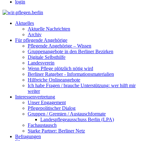
login
Aktuelles
Aktuelle Nachrichten
Archiv
Für pflegende Angehörige
Pflegende Angehörige – Wissen
Gruppenangebote in den Berliner Bezirken
Digitale Selbsthilfe
Landesverein
Wenn Pflege plötzlich nötig wird
Berliner Ratgeber - Informationsmaterialien
Hilfreiche Onlineangebote
Ich habe Fragen / brauche Unterstützung: wer hilft mir
weiter
Interessenvertretung
Unser Engagement
Pflegepolitischer Dialog
Gruppen / Gremien / Austauschformate
Landespflegeausschuss Berlin (LPA)
Fachaustausch
Starke Partner: Berliner Netz
Befragungen