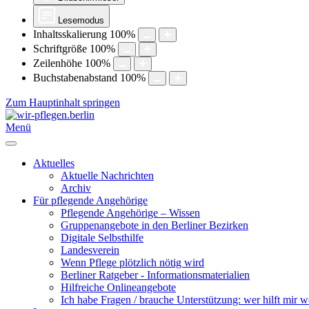
Lesemodus
Inhaltsskalierung
100
%
Schriftgröße
100
%
Zeilenhöhe
100
%
Buchstabenabstand
100
%
Zum Hauptinhalt springen
Menü
Aktuelles
Aktuelle Nachrichten
Archiv
Für pflegende Angehörige
Pflegende Angehörige – Wissen
Gruppenangebote in den Berliner Bezirken
Digitale Selbsthilfe
Landesverein
Wenn Pflege plötzlich nötig wird
Berliner Ratgeber - Informationsmaterialien
Hilfreiche Onlineangebote
Ich habe Fragen / brauche Unterstützung: wer hilft mir w